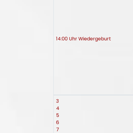
14:00 Uhr Wiedergeburt
3
4
5
6
7