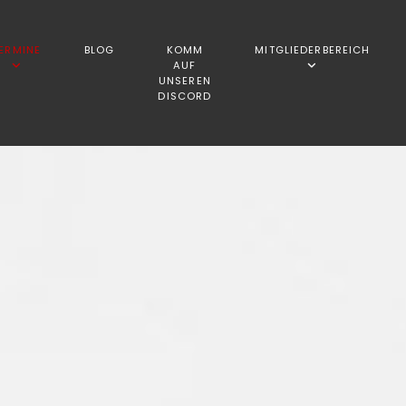
ERMINE
BLOG
KOMM
MITGLIEDERBEREICH
AUF
UNSEREN
DISCORD