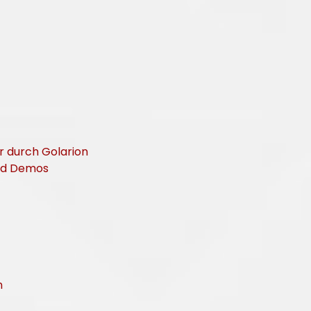
er durch Golarion
und Demos
n