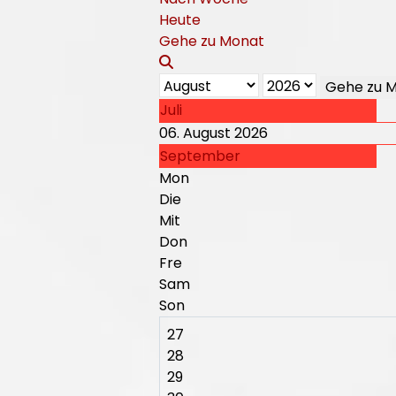
Heute
Gehe zu Monat
Gehe zu 
Juli
06. August 2026
September
Mon
Die
Mit
Don
Fre
Sam
Son
27
28
29